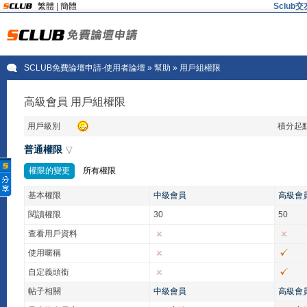
繁體
|
簡體
Sclu
SCLUB免費論壇申請-使用者論壇
» 幫助 » 用戶組權限
高級會員 用戶組權限
用戶級別
積分起
普通權限
權限的變更
所有權限
基本權限
中級會員
高級會
閱讀權限
30
50
查看用戶資料
使用暱稱
自定義頭銜
帖子相關
中級會員
高級會