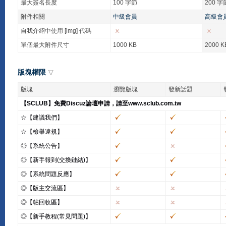
最大簽名長度
100 字節
200 字
附件相關
中級會員
高級會
自我介紹中使用 [img] 代碼
單個最大附件尺寸
1000 KB
2000 K
版塊權限
版塊
瀏覽版塊
發新話題
【SCLUB】免費Discuz論壇申請，請至www.sclub.com.tw
☆【建議我們】
☆【檢舉違規】
◎【系統公告】
◎【新手報到(交換鏈結)】
◎【系統問題反應】
◎【版主交流區】
◎【帖回收區】
◎【新手教程(常見問題)】